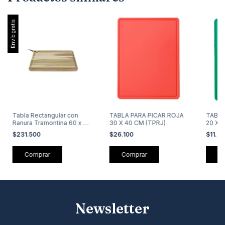
Envío gratis
Tabla Rectangular con
TABLA PARA PICAR ROJA
TABLA
Ranura Tramontina 60 x 36
30 X 40 CM (TPRJ)
20 X 
x 2,2 cm (13215-052)
$231.500
$26.100
$11.0
Newsletter