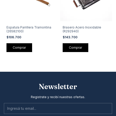
Espatula Parrillera Tramontina
Brasero Acero Inoxidable
(26582100)
(R292940)
$106.700
$143.700
Newsletter
Registrate y recibí nuestras ofertas.