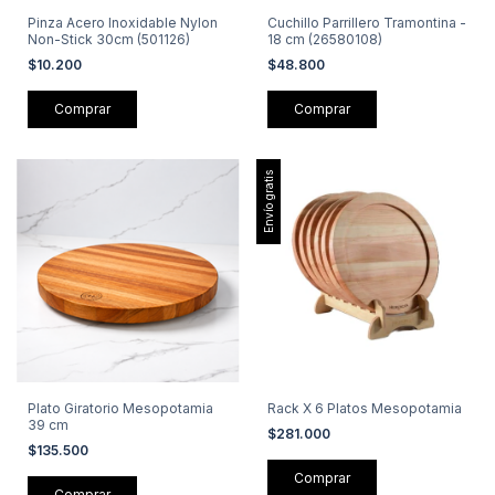
Pinza Acero Inoxidable Nylon
Cuchillo Parrillero Tramontina -
Non-Stick 30cm (501126)
18 cm (26580108)
$10.200
$48.800
Envío gratis
Plato Giratorio Mesopotamia
Rack X 6 Platos Mesopotamia
39 cm
$281.000
$135.500