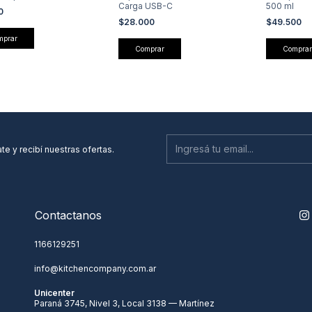
Carga USB-C
500 ml
00
$28.000
$49.500
te y recibí nuestras ofertas.
Contactanos
1166129251
info@kitchencompany.com.ar
Unicenter
Paraná 3745, Nivel 3, Local 3138 — Martínez