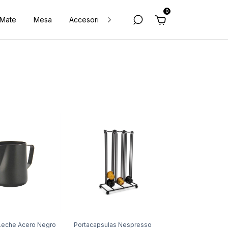
0
 Mate
Mesa
Accesorios
Varios
Sale
 Leche Acero Negro
Portacapsulas Nespresso