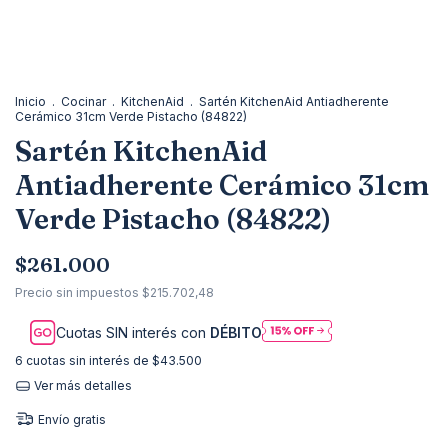
Inicio
.
Cocinar
.
KitchenAid
.
Sartén KitchenAid Antiadherente
Cerámico 31cm Verde Pistacho (84822)
Sartén KitchenAid
Antiadherente Cerámico 31cm
Verde Pistacho (84822)
$261.000
Precio sin impuestos
$215.702,48
Cuotas SIN interés con
DÉBITO
6
cuotas sin interés de
$43.500
Ver más detalles
Envío gratis