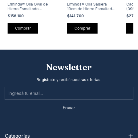
Erminda® Olla Oval de
Erminda® Olla Salsera
Cacer
Hierro Esmaltado
19cm de Hierro Esmaltado
(3950
(E91001G)
(E87001G)
$156.100
$141.700
$277.
Newsletter
Registrate y recibí nuestras ofertas.
Categorías