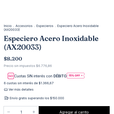
Inicio
.
Accesorios
.
Especieros
.
Especiero Acero Inoxidable
(AX20033)
Especiero Acero Inoxidable
(AX20033)
$8.200
Precio sin impuestos
$6.776,86
Cuotas SIN interés con
DÉBITO
6
cuotas sin interés de
$1.366,67
Ver más detalles
Envío gratis
superando los
$150.000