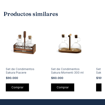
Productos similares
Set de Condimentos
Set de Condimentos
Set d
Sakura Piacere
Sakura Momenti 300 ml
Sakura
$90.000
$60.000
$105.