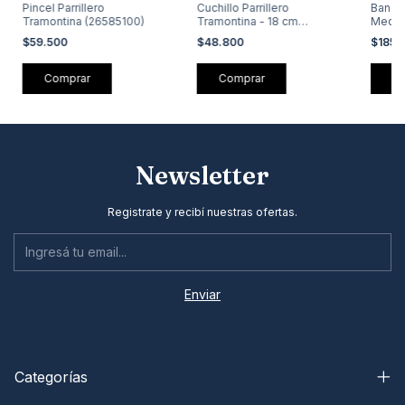
Pincel Parrillero
Cuchillo Parrillero
Bande
Tramontina (26585100)
Tramontina - 18 cm
Medi
(26580108)
$59.500
$48.800
$185.
Newsletter
Registrate y recibí nuestras ofertas.
Categorías